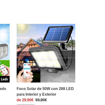
Foco
Solar
de
50W
con
288
LED
para
Interior
y
Exterior
Leds
Foco Solar de 50W con 288 LED
para Interior y Exterior
Precio
de 29,90€
Precio
59,90€