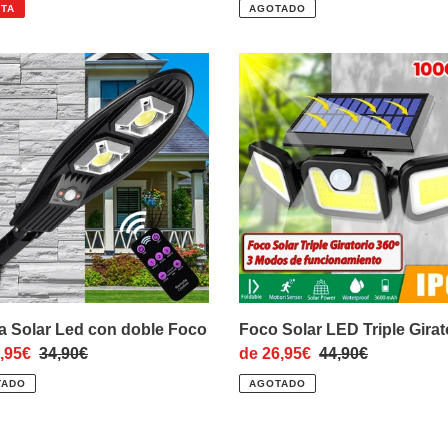
habitual
de
habitual
TA
AGOTADO
venta
a
Foco
Solar
LED
Triple
Giratorio
a Solar Led con doble Foco
Foco Solar LED Triple Girat
o
,95€
Precio
34,90€
Precio
de 26,95€
Precio
44,90€
habitual
de
habitual
TADO
AGOTADO
venta