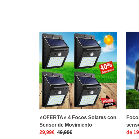
⭐OFERTA⭐
Foco
4
solar
Focos
led
Solares
270º
con
con
Sensor
senso
de
de
Movimiento
movim
⭐OFERTA⭐ 4 Focos Solares con
Focos
Sensor de Movimiento
sens
Precio
29,99€
Precio
49,90€
Preci
de 19