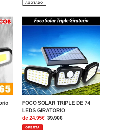
de
habitual
AGOTADO
venta
FOCO
SOLAR
TRIPLE
DE
74
LEDS
GIRATORIO
orio
FOCO SOLAR TRIPLE DE 74
LEDS GIRATORIO
Precio
de 24,95€
Precio
39,90€
de
habitual
OFERTA
venta