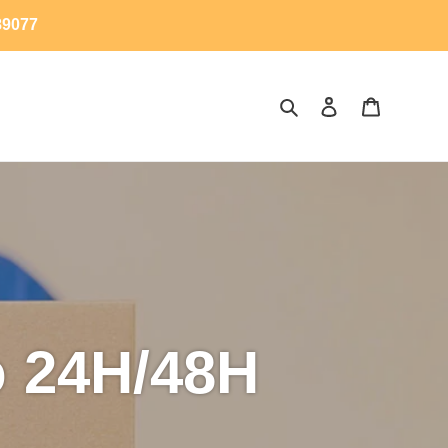
89077
Buscar
Ingresar
Carrito
o 24H/48H