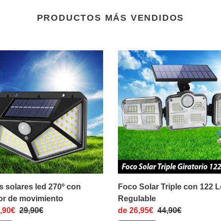
PRODUCTOS MÁS VENDIDOS
s
Foco
es
Solar
Triple
con
122
r
Leds
Regulable
iento
 solares led 270º con
Foco Solar Triple con 122 
or de movimiento
Regulable
o
,90€
Precio
29,90€
Precio
de 26,95€
Precio
44,90€