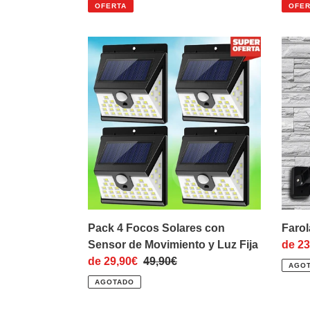
de
habitual
de
OFERTA
OFER
venta
venta
Pack
Farol
4
Solar
Focos
Led
Solares
con
con
doble
Sensor
Foco
de
Movimiento
y
Luz
Fija
Pack 4 Focos Solares con
Farol
Sensor de Movimiento y Luz Fija
Preci
de 23
Precio
de 29,90€
Precio
49,90€
de
AGO
de
habitual
venta
AGOTADO
venta