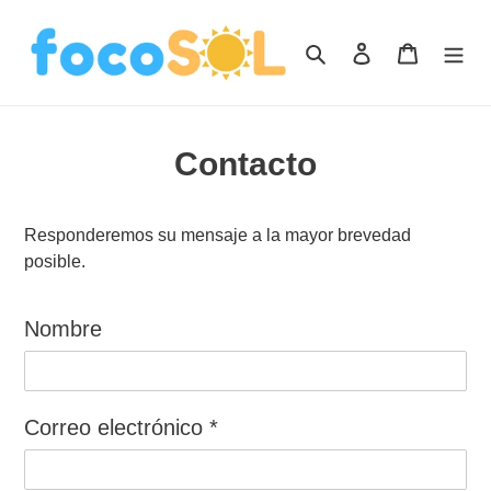
Ir
directamente
Buscar
Ingresar
Carrito
al
contenido
Contacto
Responderemos su mensaje a la mayor brevedad
posible.
Nombre
Correo electrónico
*