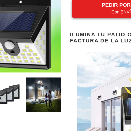
PEDIR PO
Con ENVÍ
Agregando
el
ILUMINA TU PATIO 
producto
FACTURA DE LA LU
a
tu
carrito