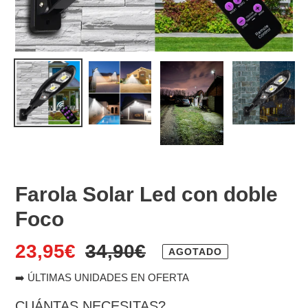
Farola Solar Led con doble
Foco
Precio
23,95€
Precio
34,90€
AGOTADO
de
habitual
➡️ ÚLTIMAS UNIDADES EN OFERTA
CUÁNTAS NECESITAS?