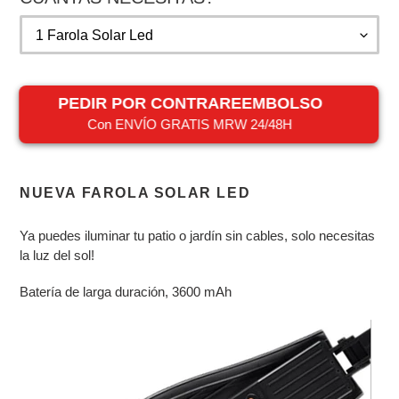
venta
PEDIR POR CONTRAREEMBOLSO
Con ENVÍO GRATIS MRW 24/48H
Agregando
el
NUEVA FAROLA SOLAR LED
producto
a
Ya puedes iluminar tu patio o jardín sin cables, solo necesitas
tu
la luz del sol!
carrito
Batería de larga duración, 3600 mAh