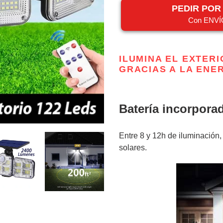
PEDIR PO
Con ENVÍ
Agregando
el
ILUMINA EL EXTERI
producto
GRACIAS A LA ENE
a
tu
carrito
Batería incorpora
Entre 8 y 12h de iluminación
solares.