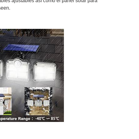
ables ajustables así como el panel solar para
seen.