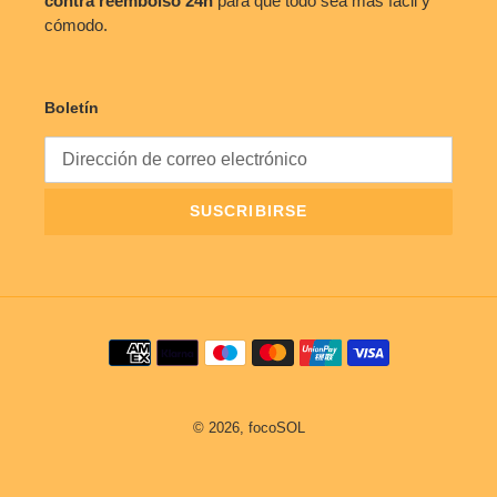
contra reembolso
24h
para que todo sea más fácil y
cómodo.
Boletín
SUSCRIBIRSE
Métodos
de
pago
© 2026,
focoSOL