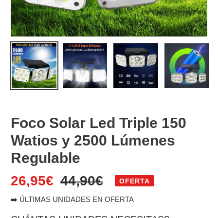
Foco Solar Led Triple 150
Watios y 2500 Lúmenes
Regulable
Precio
26,95€
Precio
44,90€
OFERTA
de
habitual
➡️ ÚLTIMAS UNIDADES EN OFERTA