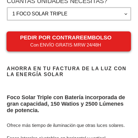
venta
CUÁNTAS UNIDADES NECESITAS?
PEDIR POR CONTRAREEMBOLSO
Con ENVÍO GRATIS MRW 24/48H
Agregando
el
AHORRA EN TU FACTURA DE LA LUZ CON
producto
LA ENERGÍA SOLAR
a
tu
carrito
Foco Solar Triple con Batería incorporada de
gran capacidad, 150 Watios y 2500 Lúmenes
de potencia.
Ofrece más tiempo de iluminación que otras luces solares.