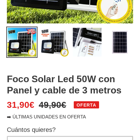
Foco Solar Led 50W con
Panel y cable de 3 metros
Precio
31,90€
Precio
49,90€
OFERTA
de
habitual
➡️ ÚLTIMAS UNIDADES EN OFERTA
venta
Cuántos quieres?