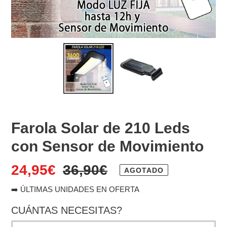
Farola Solar de 210 Leds
con Sensor de Movimiento
Precio
24,95€
Precio
36,90€
AGOTADO
de
habitual
➡️ ÚLTIMAS UNIDADES EN OFERTA
venta
CUÁNTAS NECESITAS?