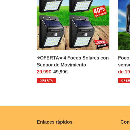
Solares
270º
con
con
Sensor
senso
de
de
Movimiento
movim
⭐OFERTA⭐ 4 Focos Solares con
Focos
Sensor de Movimiento
sens
Precio
29,99€
Precio
49,90€
Preci
de 19
de
habitual
de
OFERTA
OFER
venta
venta
Enlaces rápidos
Con