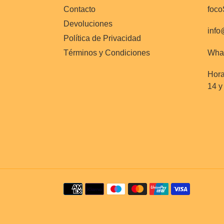
Contacto
foco
Devoluciones
info
Política de Privacidad
What
Términos y Condiciones
Hora
14 y
Métodos
de
pago