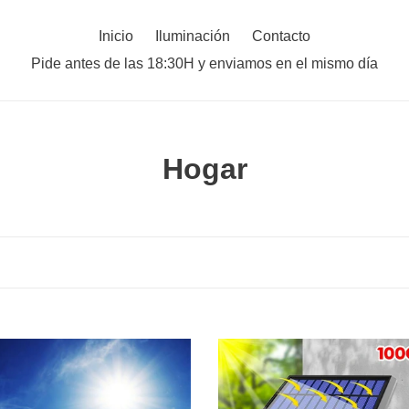
Inicio
Iluminación
Contacto
Pide antes de las 18:30H y enviamos en el mismo día
C
Hogar
o
l
e
c
c
s
Foco
i
es
Solar
LED