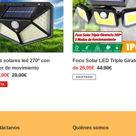
ó
Triple
Giratorio
n
r
:
iento
 solares led 270º con
Foco Solar LED Triple Girat
or de movimiento
Precio
de 26,95€
Precio
44,90€
o
,90€
Precio
29,90€
de
habitual
AGOTADO
habitual
venta
TA
táctanos
Quiénes somos