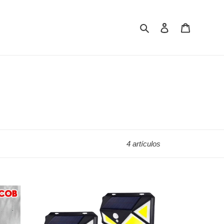
Buscar
Ingresar
Carrito
4 artículos
PACK
DE
4