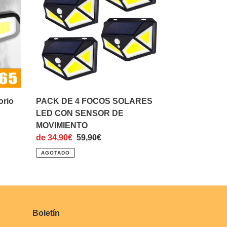
FOCOS
SOLARES
LED
CON
SENSOR
DE
MOVIMIENTO
orio
PACK DE 4 FOCOS SOLARES
LED CON SENSOR DE
MOVIMIENTO
Precio
de 34,90€
Precio
59,90€
de
habitual
AGOTADO
venta
Boletín