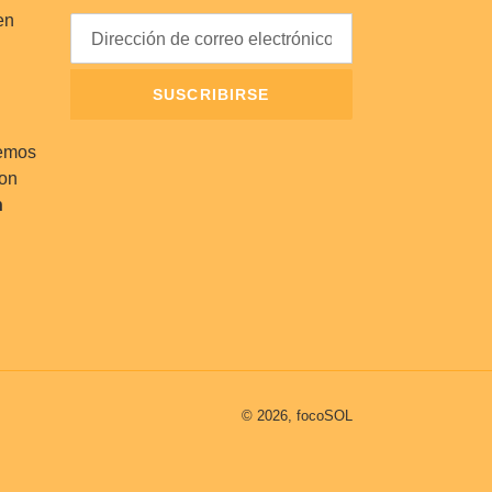
en
SUSCRIBIRSE
cemos
con
h
© 2026,
focoSOL