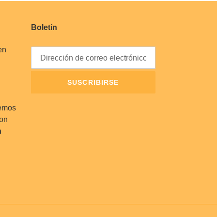
Boletín
en
SUSCRIBIRSE
cemos
con
h