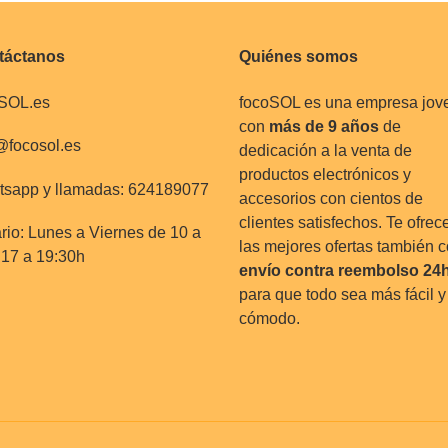
ó
n
táctanos
Quiénes somos
:
SOL.es
focoSOL es una empresa jov
con
más de 9 años
de
@focosol.es
dedicación a la venta de
productos electrónicos y
sapp y llamadas: 624189077
accesorios con cientos de
clientes satisfechos. Te ofre
rio: Lunes a Viernes de 10 a
las mejores ofertas también 
 17 a 19:30h
envío contra reembolso
24
para que todo sea más fácil y
cómodo.