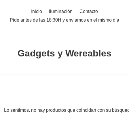
Inicio
Iluminación
Contacto
Pide antes de las 18:30H y enviamos en el mismo día
C
Gadgets y Wereables
o
l
e
c
c
Lo sentimos, no hay productos que coincidan con su búsque
i