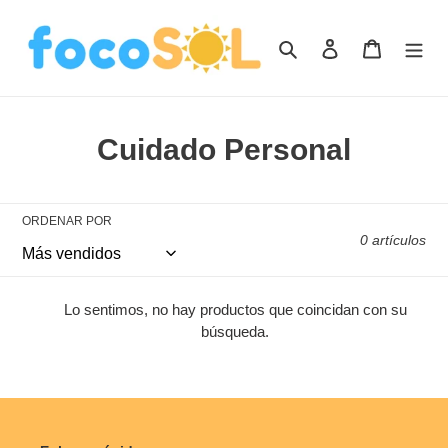
Ir
directamente
Buscar
Ingresar
Carrito
al
contenido
C
Cuidado Personal
o
l
ORDENAR POR
0 artículos
e
c
Lo sentimos, no hay productos que coincidan con su
c
búsqueda.
i
ó
n